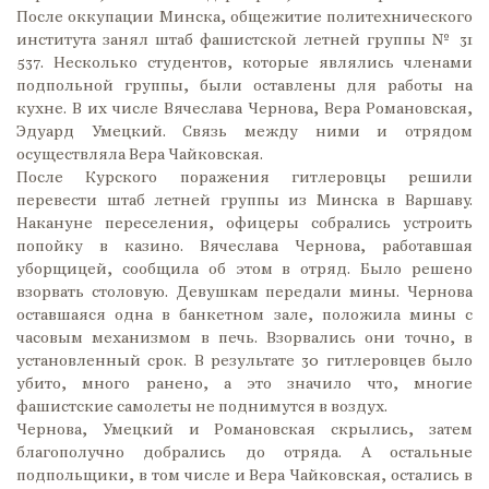
После оккупации Минска, общежитие политехнического
института занял штаб фашистской летней группы № 31
537. Несколько студентов, которые являлись членами
подпольной группы, были оставлены для работы на
кухне. В их числе Вячеслава Чернова, Вера Романовская,
Эдуард Умецкий. Связь между ними и отрядом
осуществляла Вера Чайковская.
После Курского поражения гитлеровцы решили
перевести штаб летней группы из Минска в Варшаву.
Накануне переселения, офицеры собрались устроить
попойку в казино. Вячеслава Чернова, работавшая
уборщицей, сообщила об этом в отряд. Было решено
взорвать столовую. Девушкам передали мины. Чернова
оставшаяся одна в банкетном зале, положила мины с
часовым механизмом в печь. Взорвались они точно, в
установленный срок. В результате 30 гитлеровцев было
убито, много ранено, а это значило что, многие
фашистские самолеты не поднимутся в воздух.
Чернова, Умецкий и Романовская скрылись, затем
благополучно добрались до отряда. А остальные
подпольщики, в том числе и Вера Чайковская, остались в