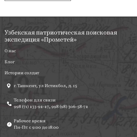
как
часовые
Узбекская патриотическая поисковая
экспедиция «Прометей»
О нас
Блог
Истории солдат
г. Ташкент, ул Истикбол, д. 15
Телефон для связи
998 (71) 233-92-27, 998 (98) 306-58-72
Рабочее время
Пн-Пт: с 9:00 до 18:00