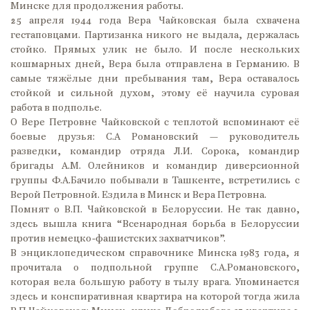
Минске для продолжения работы.
25 апреля 1944 года Вера Чайковская была схвачена
гестаповцами. Партизанка никого не выдала, держалась
стойко. Прямых улик не было. И после нескольких
кошмарных дней, Вера была отправлена в Германию. В
самые тяжёлые дни пребывания там, Вера оставалось
стойкой и сильной духом, этому её научила суровая
работа в подполье.
О Вере Петровне Чайковской с теплотой вспоминают её
боевые друзья: С.А Романовский — руководитель
разведки, командир отряда Л.И. Сорока, командир
бригады А.М. Олейников и командир диверсионной
группы Ф.А.Бачило побывали в Ташкенте, встретились с
Верой Петровной. Ездила в Минск и Вера Петровна.
Помнят о В.П. Чайковской в Белоруссии. Не так давно,
здесь вышла книга “Всенародная борьба в Белоруссии
против немецко-фашистских захватчиков”.
В энциклопедическом справочнике Минска 1983 года, я
прочитала о подпольной группе С.А.Романовского,
которая вела большую работу в тылу врага. Упоминается
здесь и конспиративная квартира на которой тогда жила