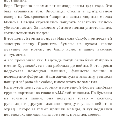
противника.
Вера Петровна вспоминает эпизод весны 1942 года. Это
был страшный год. Виселицы стояли в центральном
сквере на Комаровском базаре и в самых людных местах
Минска. Немцы стремились запугать советских людей-
убивали, жгли. За каждого убитого немца уничтожались
сотни невинных людей.
В тот день, Верина подруга Надежда Сакуб, принесла ей
зеленую папку. Прочитать бумаги на чужом языке
девушке не могли, но было ясно: в папке важные
документы.
А всё произошло так. Надежда Сакуб была близ Фабрики
имени Крупской, где она работала до войны. В это время
подъехала немецкая машина, фашисты вошли в
помещение фабрики. Надя заглянула в машину, увидела
папку и забрала её с собой, никто этого не заметил.
На другой день, на фабрику в немецкой форме прибыла
группа партизан во главе с А.М.Олейниковым. По бумагам
из зеленой папки, она получила товар – кожухи,
рукавицы и другую зимнюю одежду и увезла всё это в
отряд. Вскоре за темже пришли немцы, и тут поднялся
переполох, явилась жандармерия, начались аресты.