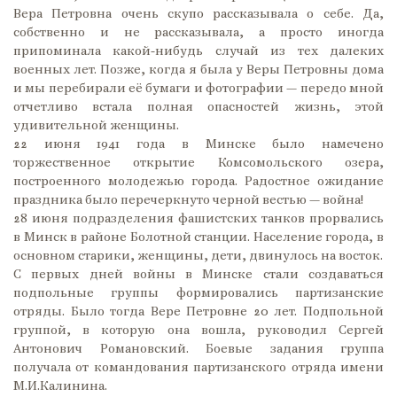
Вера Петровна очень скупо рассказывала о себе. Да,
собственно и не рассказывала, а просто иногда
припоминала какой-нибудь случай из тех далеких
военных лет. Позже, когда я была у Веры Петровны дома
и мы перебирали её бумаги и фотографии — передо мной
отчетливо встала полная опасностей жизнь, этой
удивительной женщины.
22 июня 1941 года в Минске было намечено
торжественное открытие Комсомольского озера,
построенного молодежью города. Радостное ожидание
праздника было перечеркнуто черной вестью — война!
28 июня подразделения фашистских танков прорвались
в Минск в районе Болотной станции. Население города, в
основном старики, женщины, дети, двинулось на восток.
С первых дней войны в Минске стали создаваться
подпольные группы формировались партизанские
отряды. Было тогда Вере Петровне 20 лет. Подпольной
группой, в которую она вошла, руководил Сергей
Антонович Романовский. Боевые задания группа
получала от командования партизанского отряда имени
М.И.Калинина.