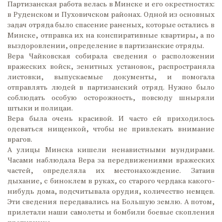
Партизанская работа велась в Минске и его окрестностях:
в Руденском и Пуховичском районах. Одной из основных
задач отряда было спасение раненых, которые остались в
Минске, отправка их на конспиративные квартиры, а по
выздоровлении, определение в партизанские отряды.
Вера Чайковская собирала сведения о расположении
вражеских войск, зенитных установок, распространяла
листовки, выпускаемые документы, и помогала
отправлять людей в партизанский отряд. Нужно было
соблюдать особую осторожность, повсюду шныряли
штыки и полицаи.
Вера была очень красивой. И часто ей приходилось
одеваться нищенкой, чтобы не привлекать внимание
врагов.
А улицы Минска кишели ненавистными мундирами.
Часами наблюдала Вера за передвижениями вражеских
частей, определяла их местонахождение. Затаив
дыхание, с биноклем в руках, со старого чердака какого-
нибудь дома, подсчитывала орудия, количество немцев.
Эти сведения передавались на Большую землю. А потом,
прилетали наши самолеты и бомбили боевые скопления