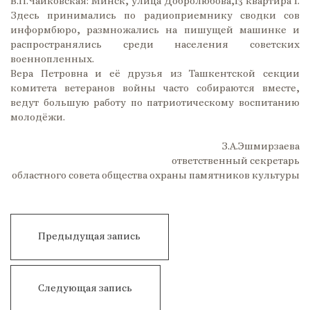
В.П.Чайковская: Минск, улица Добролюбова,13 квартира 1.
Здесь принимались по радиоприемнику сводки сов
информбюро, размножались на пишущей машинке и
распространялись среди населения советских
военнопленных.
Вера Петровна и её друзья из Ташкентской секции
комитета ветеранов войны часто собираются вместе,
ведут большую работу по патриотическому воспитанию
молодёжи.
З.А.Эшмирзаева
ответственный секретарь
областного совета общества охраны памятников культуры
Навигация
по
Две
Предыдущая запись
записям
картошки
Наши
Следующая запись
мёртвые