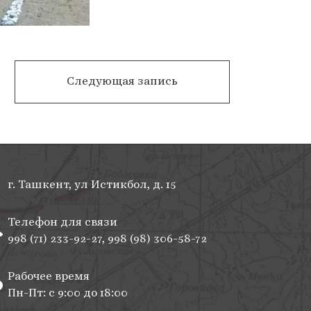
Научная
Следующая запись
конференция
«Вторая
мировая
война
и
народ
г. Ташкент, ул Истикбол, д. 15
Узбекистана:
исследования»
Телефон для связи
998 (71) 233-92-27, 998 (98) 306-58-72
Рабочее время
Пн-Пт: с 9:00 до 18:00