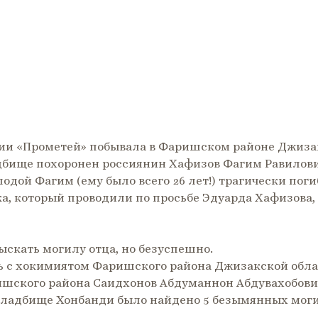
ции «Прометей» побывала в Фаришском районе Джиза
адбище похоронен россиянин Хафизов Фагим Равилови
одой Фагим (ему было всего 26 лет!) трагически погиб
ка, который проводили по просьбе Эдуарда Хафизова
скать могилу отца, но безуспешно.
сь с хокимиятом Фаришского района Джизакской облас
шского района Саидхонов Абдуманнон Абдувахобович
кладбище Хонбанди было найдено 5 безымянных моги