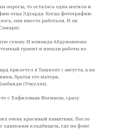
ы опросы, то осталась одна могила и
афию отца Эдуарда. Когда фотографию
ось, они вместе работали. И он
Самара).
ную сумму. И команда Абдуманнона
 темный гранит и начали работы по
рд прилетел в Ташкент 7 августа, а на
ики, братья его матери.
онбанди (Учкулач).
сте с Хафизовым Фагимом, сразу
оял очень красивый памятник. После
 с одиноким кладбищем, где на фоне