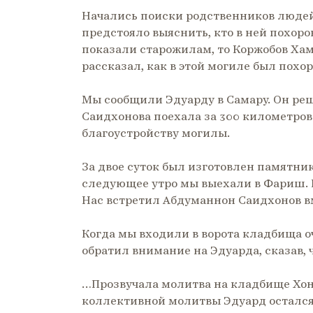
Начались поиски родственников людей,
предстояло выяснить, кто в ней похор
показали старожилам, то Коржобов Хамз
рассказал, как в этой могиле был пох
Мы сообщили Эдуарду в Самару. Он ре
Саидхонова поехала за 300 километров
благоустройству могилы.
За двое суток был изготовлен памятник
следующее утро мы выехали в Фариш. В
Нас встретил Абдуманнон Саидхонов вм
Когда мы входили в ворота кладбища о
обратил внимание на Эдуарда, сказав, ч
…Прозвучала молитва на кладбище Хон
коллективной молитвы Эдуард остался