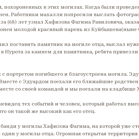
 похороненных в этих могилах. Когда были проведен
онен. Работники махалли попросили выслать фотогр
а (68) лет узнал Хафизова Фагима Равиловича, оказал
оронен молодой красивый парень из Куйбышева(ныне 
шил поставить памятник на могиле отца, выслал нуж
 в Нурота за камнем для памятника, ребята привезли
 с портретом погибшего и благоустроена могила. Эдуа
месте с Эдуардом поехали его ближайшие родственн
есте со своей командой и мы поехали на кладбище Х
чевидец тех событий и человек, который работал вме
то он такой же высокий как его отец.
банди у могилы Хафизова Фагима, на которой уже ст
 один у могилы отца. Огромная открытая территория