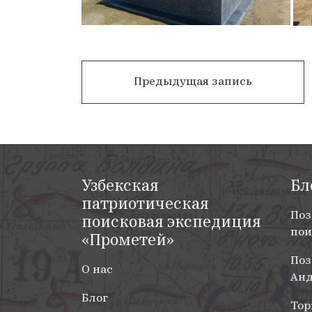
Навигация
Mangulik
Предыдущая запись
по
Timsollari
Toshkent
записям
—
Символы
вечности
Узбекская
Бл
патриотическая
Поз
поисковая экспедиция
пои
«Прометей»
Поз
О нас
Анд
Блог
Тор