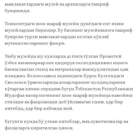
мамлакатлардаги музей ва архивларга ташриф
буюришди.
Тошкентдаги шон-шараф музейи дунёдаги енг яхши
музейлардан биридир. Бу бизнинг музейимизга ташриф
буюрган турли мамлакатлардан келган кўплаб
мутахассисларнинг фикри.
Ушбу музейда шу кунларда 41 ёшга тўлган Прометей
ўзбек ватанпарварлик қидирув експедициямиз ишига
бағишланган стенд ва витриналар мавжудлигидан ҳам
илиқмиз. Волоколамск яқинидаги Курск Булгеидаги
Смоленск ўрмонларида аскарларнинг қолдиқларини
кўтарган кичик отрядим бугун Ўзбекистон Республикаси
Мудофаа вазирлигининг шон-шараф музейида намойиш
етилади ва фахрланади деб ўйламаган едим. ҳар бир
китобда, ҳар бир албомда жой.
Бугунги кунда бу улкан китоблар, маълумотномалар ва
филмларга киритилган ҳикоя.