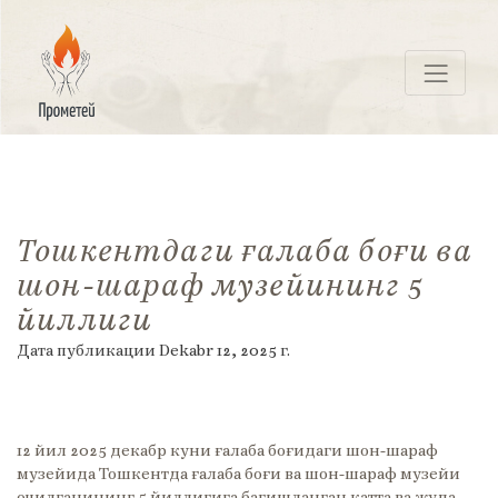
Перейти
к
контенту
ПРОМЕТЕЙ
Тошкентдаги ғалаба боғи ва
шон-шараф музейининг 5
йиллиги
Дата публикации
Dekabr 12, 2025
г.
12 йил 2025 декабр куни ғалаба боғидаги шон-шараф
музейида Тошкентда ғалаба боғи ва шон-шараф музейи