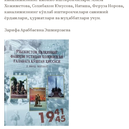
каналимизнинг ажойиб иштирокчилари: Азиза
Хожиметова, Сохибахон Юнусова, Наташа, Феруза Норова,
каналимизнинг кўплаб иштирокчилари самимий
ёрдамлари, ҳурматлари ва муҳаббатлари учун.
Зарифа Араббаевна Эшмирзаева