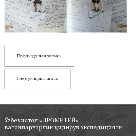
Post
menyusi
Galaba
Предыдущая запись
kuni
bilan!
Солдат
Следующая запись
оиласига
мукофотни
тантанали
топшириш
маросими
бўлиб
Ўзбекистон «ПРОМЕТЕЙ»
ўтди
ватанпарварлик қидирув экспедицияси