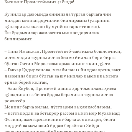
Бизнинг Прометейимиз 41 ёшда!
Бу йиллар давомида ёнимизда турган барчага чин
дилдан миннатдорчилик билдирамиз (уларнинг
кўплари аллақачон бу дунёни тарк етишган).
Ёш ёрдамчилар жамоасига миннатдорчилик
билдирамиз:
– Тина Имамжан, Прометей веб-сайтимиз бошловчиси,
истеъдодли журналист ва биз 20 йилдан бери бирга
бўлган Олтин Мерос жамғармасининг яқин дўсти.
– Гавхар Қодирхонова, мен билан 12 йилдан ортиқ вақт
давомида бирга бўлган ва шу йиллар давомида менга
ёрдам бериб келган,
– Азиз Ёқубов, Прометей ишига ҳар томонлама ҳисса
қўшадиган ва бизга ёрдам берадиган журналист ва
режиссёр.
Менинг барча оилам, дўстларим ва ҳамкасбларим,
– истеъдодли ва бетакрор рассом ва меъмор Мухаммад
Фозили, жамғармамизнинг барча ходимлари, бизга
моддий ва маънавий ёрдам бераётган Зиёда