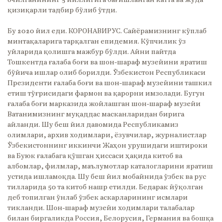
очилганининг 5 йиллигига бағишланган катта ва жуда
қизиқарли тадбир бўлиб ўтди.
Бу 2020 йил еди. КОРОНАВИРУС. Сайёрамизнинг кўплаб
минтақаларига тарқалган епидемия. Кўпчилик ўз
уйларида қолишга мажбур бўлди. Айни пайтда
Тошкентда ғалаба боғи ва шон-шараф музейини яратиш
бўйича ишлар олиб борилди. Ўзбекистон Республикаси
Президенти ғалаба боғи ва шон-шараф музейини ташкил
етиш тўғрисидаги фармон ва қарорни имзолади. Бугун
ғалаба боғи марказида жойлашган шон-шараф музейи
Ватанимизнинг муқаддас масканларидан бирига
айланди. Шу беш йил давомида Республикамиз
олимлари, aрхив ходимлари, ёзувчилар, журналистлар
Ўзбекистоннинг иккинчи Жаҳон урушидаги иштироки
ва Буюк ғалабага қўшган ҳиссаси ҳақида китоб ва
албомлар, филмлар, маълумотлар каталогларини яратиш
устида ишламоқда. Шу беш йил мобайнида ўзбек ва рус
тилларида 50 та китоб нашр етилди. Бедарак йўқолган
деб топилган ўнлаб ўзбек аскарларининг исмлари
тикланди. Шон-шараф музейи ходимлари талабалар
билан биргаликда Россия, Белорусия, Германия ва бошқа