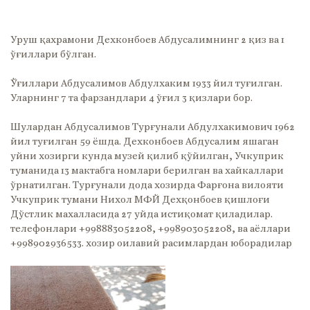
Уруш қахрамони Дехконбоев Абдусалимнинг 2 қиз ва 1
ўғиллари бўлган.
Ўғиллари Абдусалимов Абдулхаким 1933 йил туғилган.
Уларнинг 7 та фарзандлари 4 ўғил 3 қизлари бор.
Шулардан Абдусалимов Турғунали Абдулхакимович 1962
йил туғилган 59 ёшда. Дехконбоев Абдусалим яшаган
уйни хозирги кунда музей қилиб қўйилган, Учкуприк
туманида 13 мактабга номлари берилган ва хайкаллари
ўрнатилган. Турғунали дода хозирда Фарғона вилояти
Учкуприк тумани Нихол МФЙ Дехқонбоев қишлоғи
Дўстлик махалласида 27 уйда истиқомат қиладилар.
телефонлари +998883052208, +998903052208, ва аёллари
+998902936533. хозир оилавий расимлардан юборадилар