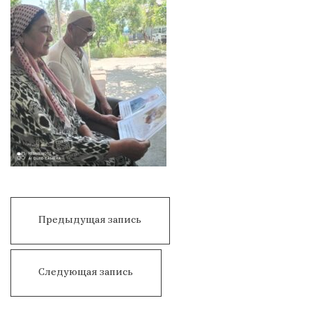
Post
menyusi
Ўзбекистонлик
Предыдущая запись
Каҳрамонлар
Galaba
Следующая запись
kuni
bilan!