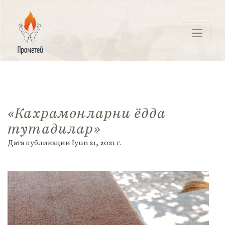
Перейти
к
контенту
ПРОМЕТЕЙ
«Кахрамонларни ёдда
тутадилар»
Дата публикации
Iyun 21, 2021
г.