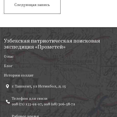
Празднование
Следующая запись
9
Мая.
2017год.
Организатор
:
Международный
Узбекская патриотическая поисковая
Общественный
экспедиция «Прометей»
Фонд
«Олтин
О нас
Мерос».
Часть
Блог
2
Истории солдат
г. Ташкент, ул Истикбол, д. 15
Телефон для связи
998 (71) 233-92-27, 998 (98) 306-58-72
Рабочее время