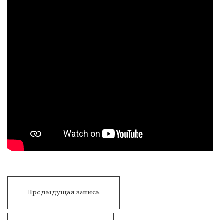
Навигация
по
ВСТРЕЧА
Предыдущая запись
записям
С
ОТЦОМ…